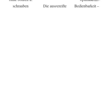
schrauben
Die ausgereifte
Bedienbarkeit –
montieren
Technik sorgt für
ideale Lösung
…
optimale
Bedienbarkeit ...
FLIEGENGITTE
FENSTER -
DACHFENSTER
R >>> hier
ROLLO´S >>>
- ROLLO´S >>>
entlang...
hier entlang...
hier entlang...
Schiebetüren/
Schiebeanlagen
werden speziell für
große Öffnungen –
z.B. bei Balkonen,
Die perfekten Tür-
Ihre neue Pendeltür
Terrassen
oder
Win
Rollos, bei
– die perfekte
tergärten
geringen
Lösung – hoher
verwendet.
Platzverhältnissen
Bedienkomfort